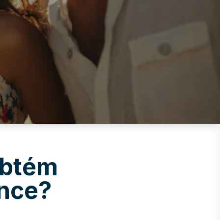
obtém
ance?