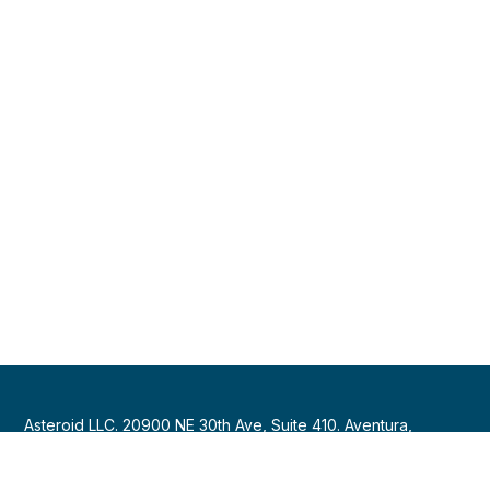
Asteroid LLC. 20900 NE 30th Ave, Suite 410. Aventura,
Florida 33180, USA.
+1 (786) 257-0040
|
ola@asteroidassistance.com