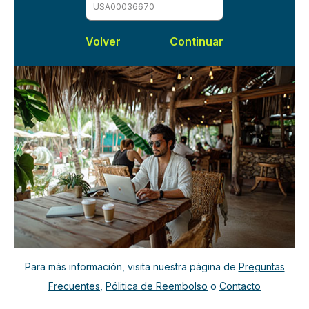
Volver
Para más información, visita nuestra página de
Preguntas
Frecuentes
,
Pólitica de Reembolso
o
Contacto