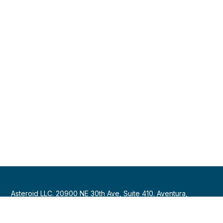
Asteroid LLC. 20900 NE 30th Ave, Suite 410. Aventura,
Florida 33180, USA.
+1 (786) 257-0040
|
hola@asteroidassistance.com