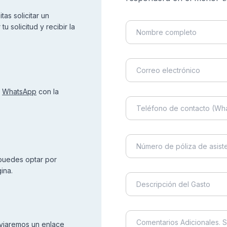
tas solicitar un
u solicitud y recibir la
e
WhatsApp
con la
 puedes optar por
ina.
enviaremos un enlace