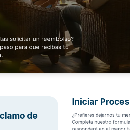
itas solicitar un reembolso?
 paso para que recibas tu
a.
Iniciar Proce
eclamo de
¿Prefieres dejarnos tu me
Completa nuestro formular
responderá en el menor ti